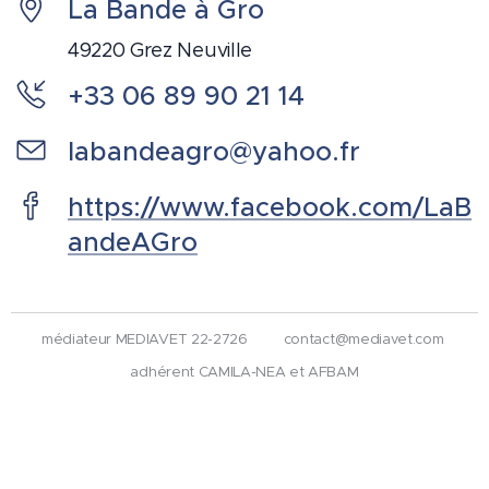
La Bande à Gro
49220 Grez Neuville
+33 06 89 90 21 14
labandeagro@yahoo.fr
https://www.facebook.com/LaB
andeAGro
médiateur MEDIAVET 22-2726 contact@mediavet.com
adhérent CAMILA-NEA et AFBAM
détenteur de l'ACACED
SIRET 81840569800023
labandeagro@yahoo.fr
Langues